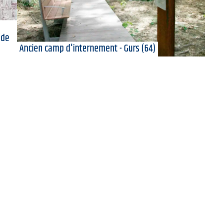
 de
Ancien camp d'internement - Gurs (64)